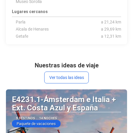
Museo Sorolla
Lugares cercanos
Parla
a 21,24 km
Alcala de Henares
a 29,69 km
Getafe
a 12,31 km
Nuestras ideas de viaje
Ver todas las ideas
E4231.1-Ámsterdam e Italia +
Ext. Costa Azul y España
9 DESTINOS
14 NOCHES
Paquete de vacaciones