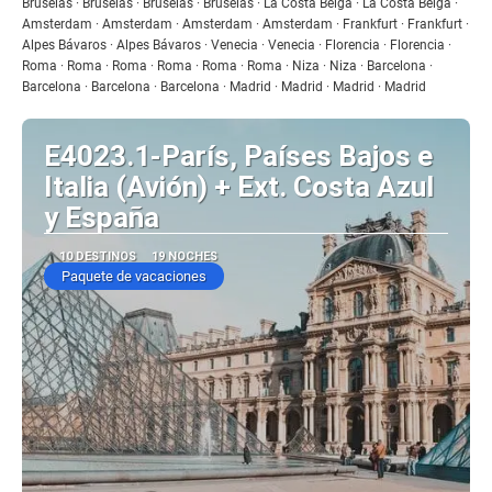
Ver
Bruselas · Bruselas · Bruselas · Bruselas · La Costa Belga · La Costa Belga ·
Amsterdam · Amsterdam · Amsterdam · Amsterdam · Frankfurt · Frankfurt ·
Alpes Bávaros · Alpes Bávaros · Venecia · Venecia · Florencia · Florencia ·
Roma · Roma · Roma · Roma · Roma · Roma · Niza · Niza · Barcelona ·
Barcelona · Barcelona · Barcelona · Madrid · Madrid · Madrid · Madrid
E4023.1-París, Países Bajos e
Italia (Avión) + Ext. Costa Azul
y España
10 DESTINOS
19 NOCHES
Paquete de vacaciones