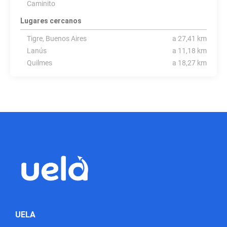
Caminito
Lugares cercanos
Tigre, Buenos Aires
a 27,41 km
Lanús
a 11,18 km
Quilmes
a 18,27 km
UELA